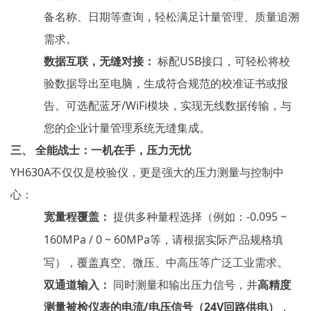
备名称、日期等查询，轻松满足计量管理、质量追溯
需求。
数据互联，无缝对接：
标配USB接口，可轻松将校
验数据导出至电脑，生成符合规范的校准证书或报
告。可选配蓝牙/WiFi模块，实现无线数据传输，与
您的企业计量管理系统无缝集成。
三、
全能战士：一机在手，压力无忧
YH630A不仅仅是校验仪，更是强大的压力测量与控制中
心：
宽量程覆盖：
提供多种量程选择（例如：-
0.095
~
160
MPa / 0 ~ 60MPa等，请根据实际产品规格填
写），覆盖真空、微压、中高压等广泛工业需求。
双通道输入：
同时测量和输出压力信号，并
高精度
测量被检仪表的电流
/电压信号（24V回路供电）
，