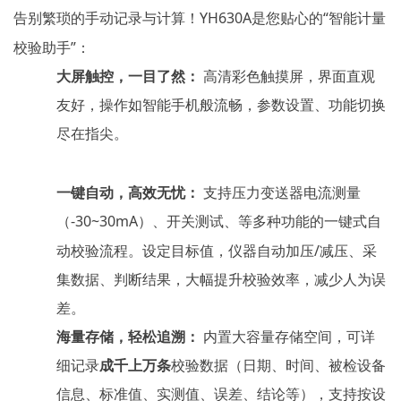
告别繁琐的手动记录与计算！
YH630A是您贴心的“智能
计量
校验助手
”：
大屏触控，一目了然：
高清彩色触摸屏，界面直观
友好，操作如智能手机般流畅，参数设置、功能切换
尽在指尖。
一键自动，高效无忧：
支持压力变送器电流测量
（
-30~30
mA）、开关测试、等多种功能的一键式自
动校验流程。设定目标值，仪器自动加压/减压、采
集数据、判断结果，大幅提升校验效率，减少人为误
差。
海量存储，轻松追溯：
内置大容量存储空间，可详
细记录
成千上万条
校验数据（日期、时间、被检设备
信息、标准值、实测值、误差、结论等），支持按设